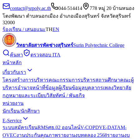
contact@srpoly.ac.th
044-514414
778 หมู่ 20 บ้านหนอง
โตงพัฒนา ตำบลนอกเมือง อำเภอเมืองสุรินทร์ จังหวัดสุรินทร์
32000
ร้องเรียน / เสนอแนะ
TH
EN
วิทยาลัยสารพัดช่างสุรินทร์
Surin Polytechnic College
ค้นหา
ตรวจสอบ ITA
หน้าหลัก
เกี่ยวกับเรา
โครงสร้างการบริหาร
คณะกรรมการบริหารสถานศึกษา
คณะผู้
บริหาร
อำนาจหน้าที่
ข้อมูลผู้เรียน
ข้อมูลบุคลากร
เพลงวิทยาลัย
กฎหมายและระเบียบ
วิสัยทัศน์ / พันธกิจ
หน่วยงาน
นักเรียน/นักศึกษา
E-Service
ระบบสมัครเรียน
RMS
ศธ.02 ออนไลน์
V-COP
DVE-DATA
M-
OVEC
งานประกันคุณภาพ
รายงานงบทดลอง 2568
รายงานงบ