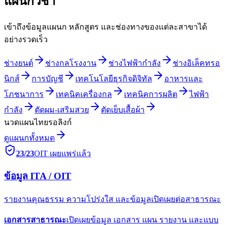
แผนกวิชา
เข้าถึงข้อมูลแผนก หลักสูตร และช่องทางของแต่ละสาขาได้
อย่างรวดเร็ว
ช่างยนต์
ช่างกลโรงงาน
ช่างไฟฟ้ากำลัง
ช่างอิเล็คทรอ
นิกส์
การบัญชี
เทคโนโลยีธุรกิจดิจิทัล
อาหารและ
โภชนาการ
เทคนิคเครื่องกล
เทคนิคการผลิต
ไฟฟ้า
กำลัง
ตัดผม-เสริมสวย
ตัดเย็บเสื้อผ้า
นวดแผนไทย
รอลิงก์
ดูแผนกทั้งหมด
23
/
23
OIT เผยแพร่แล้ว
ข้อมูล ITA / OIT
รายงานคุณธรรม ความโปร่งใส และข้อมูลเปิดเผยต่อสาธารณะ
เอกสารสาธารณะ
เปิดเผยข้อมูล เอกสาร แผน รายงาน และแบบ